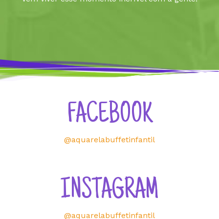
FACEBOOK
@aquarelabuffetinfantil
INSTAGRAM
@aquarelabuffetinfantil