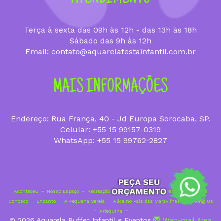
Terça à sexta das 09h às 12h - das 13h às 18h
Sábado das 9h às 12h
Email: contato@aquarelafestainfantil.com.br
MAIS INFORMAÇÕES
Endereço: Rua França, 40 - Jd Europa Sorocaba, SP.
Celular: +55 15 99157-0319
WhatsApp: +55 15 99762-2827
-
-
-
-
-
Aconteceu
Nosso Espaço
Recreação
Pacotes
Faça sua Festa
Trabalhe
-
-
-
-
Conosco
Encanto
A Pequena Sereia
Alice no País das Maravilhas
Among Us
-
-
Arlequina
© 2026 Aquarela Buffet Infantil e Eventos
Web-mail
Area