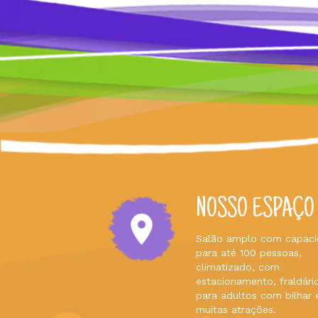
NOSSO ESPAÇO
Salão amplo com capac
para até 100 pessoas,
climatizado, com
estacionamento, fraldário
para adultos com bilhar 
muitas atrações.