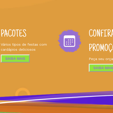
PACOTES
CONFIR
Vários tipos de festas com
PROMOÇ
cardápios deliciosos
SAIBA MAIS
Peça seu orç
SAIBA MAI