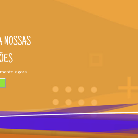
A NOSSAS
ÕES
amento agora.
S