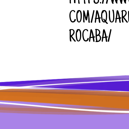
HTTPS://WW
COM/AQUAR
ROCABA/