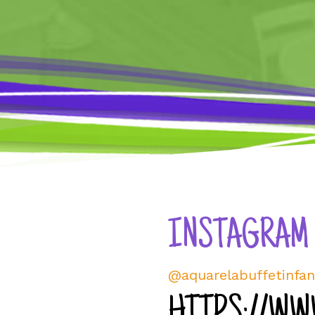
INSTAGRAM
@aquarelabuffetinfan