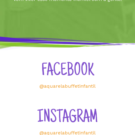
FACEBOOK
@aquarelabuffetinfantil
INSTAGRAM
@aquarelabuffetinfantil